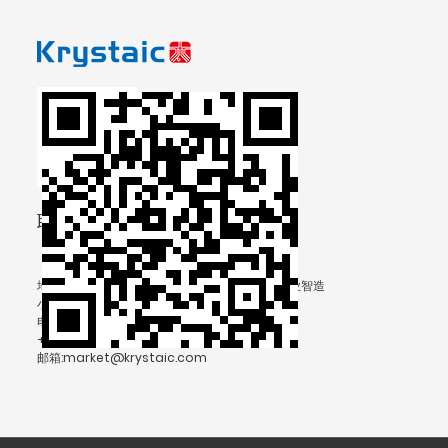
联系我们
地址：浙江省台州市温岭市泽国镇五里泾村（泵业智造
小镇工业区内）
电话: +86-13906567812(Shelly chen)
+86-0576-86430096
邮箱:market@krystaic.com