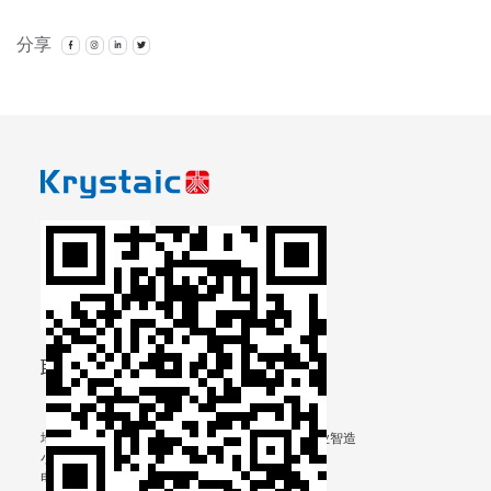
分享
联系我们
地址：浙江省台州市温岭市泽国镇五里泾村（泵业智造
小镇工业区内）
电话: +86-13906567812(Shelly chen)